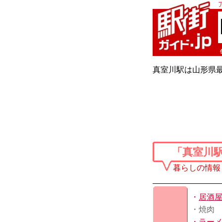
真室川駅は山形県最
「真室川
暮らしの情報
・
居酒
・焼肉
・
ラー