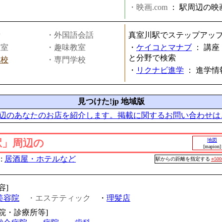
・映画.com
：
駅周辺の映
話
・外国語会話
真室川駅でステップアッ
教室
・趣味教室
・
ケイコとマナブ
：
講座
と分野で検索
学校
・専門学校
・
リクナビ進学
：
進学情
見つけた!jp 地域版
辺のあなたのお店を紹介します。掲載に関するお問い合わせは
駅」周辺の
地図
[mapion]
:
居酒屋・ホテルなど
駅からの距離を指定する
○50
容]
美容院
・エステティック
・
理髪店
病院・診療所等]