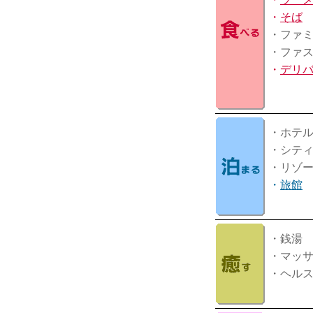
・
そば
・ファ
・ファ
・
デリ
・ホテ
・シテ
・リゾ
・
旅館
・銭湯
・マッ
・ヘル