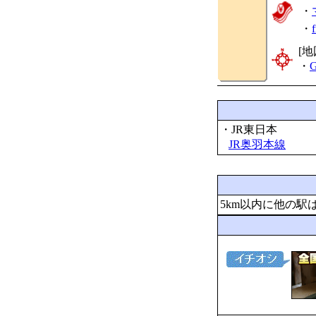
・
・
[地
・
G
・JR東日本
JR奥羽本線
5km以内に他の駅