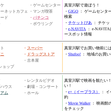
オケ
・ゲームセンター
真室川駅で遊ぼう！
ターネットカフェ
・マンガ喫茶
・
GIGO
：
ゲームセンタ
検索
ヤード
・
パチンコ
・
チケットぴあ
：
チケッ
ル
・ボウリング
・
e-NAVITA
：
e-NAVI
ースポット情報
ート
・
スーパー
真室川駅でお買い物前に
ビニ
・
ドラッグストア
・
Shufoo!
：
地域のお買い
・古本屋
円ショップ
館
・レンタルビデオ
真室川駅で映画を観たい
い！
ブハウス
・劇場・コンサート
・
e+（イープラス）
：
イ
ジアム
・ホール
約
・
Movie Walker
：
映画館
をチェック