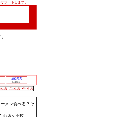
をサポートします。
す。
航空写真
[Google]
0m以内
○2km以内
●5km以内
ラーメン食べる？そ
らお店を比較