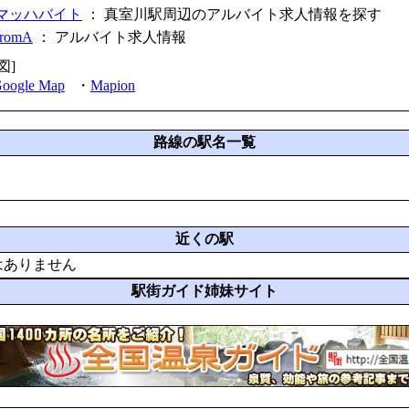
マッハバイト
： 真室川駅周辺のアルバイト求人情報を探す
fromA
：
アルバイト求人情報
図]
oogle Map
・
Mapion
路線の駅名一覧
近くの駅
はありません
駅街ガイド姉妹サイト