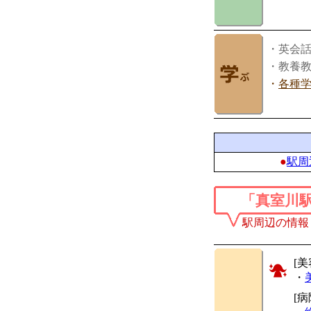
・英会
・教養
・
各種
●
駅周
「真室川
駅周辺の情報
[美
・
[