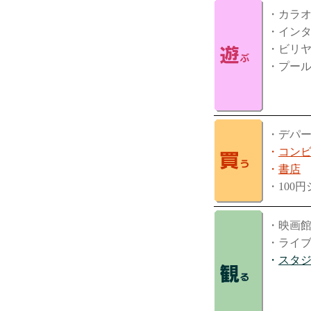
・カラ
・イン
・ビリ
・プー
・デパ
・
コン
・
書店
・100
・映画
・ライ
・
スタ