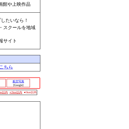
画館や上映作品
プしたいなら！
・スクールを地域
報サイト
こちら
航空写真
[Google]
0m以内
○2km以内
●5km以内