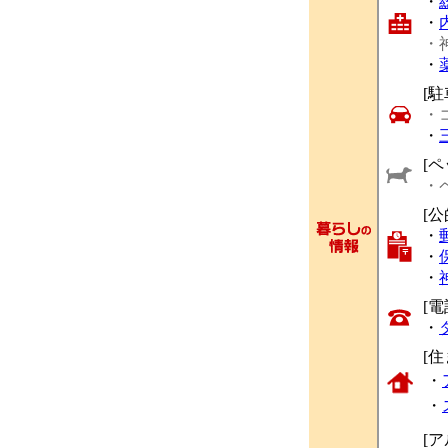
・
・
・
・
[駐
・
・
[ペ
・
[
・
・
・
[
・
[
・
・
[