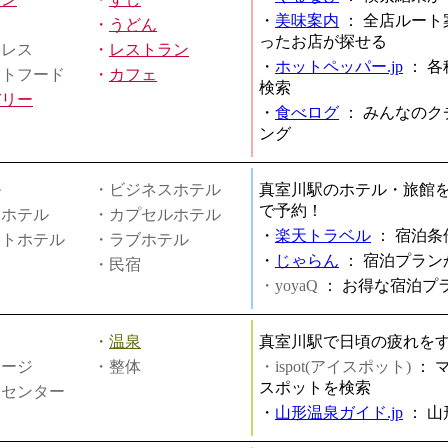
・
美味案内
：
全店ルート
・
うどん
ったお店が探せる
ミレス
・
レストラン
・
ホットペッパー.jp
：
各
ストフード
・
カフェ
検索
バリー
・
食べログ
：
みんなのク
ング
ル
・ビジネスホテル
真室川駅のホテル・旅館
で予約！
ィホテル
・カプセルホテル
・
楽天トラベル
：
宿泊条
ートホテル
・ラブホテル
・
じゃらん
：
宿泊プラン
・民宿
・yoyaQ
：
お得な宿泊プ
・
温泉
真室川駅で日頃の疲れを
サージ
・整体
・ispot(アイスポット)
：
スポットを検索
スセンター
・
山形温泉ガイド.jp
：
山