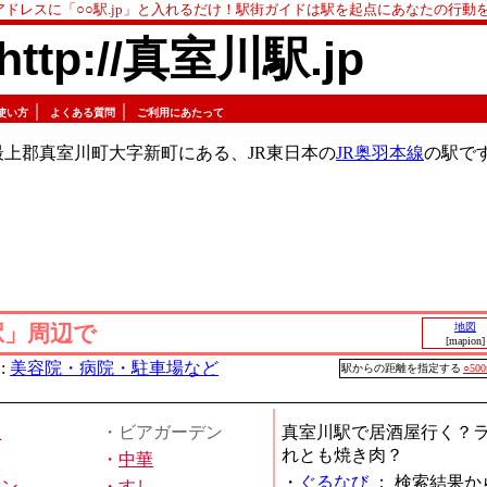
アドレスに「○○駅.jp」と入れるだけ！駅街ガイドは駅を起点にあなたの行動
http://真室川駅.jp
｜
｜
使い方
よくある質問
ご利用にあたって
上郡真室川町大字新町にある、JR東日本の
JR奥羽本線
の駅で
駅」周辺で
地図
[mapion]
:
美容院・病院・駐車場など
駅からの距離を指定する
○50
屋
・ビアガーデン
真室川駅で居酒屋行く？
れとも焼き肉？
・
中華
・
ぐるなび
：
検索結果か
メン
・
すし