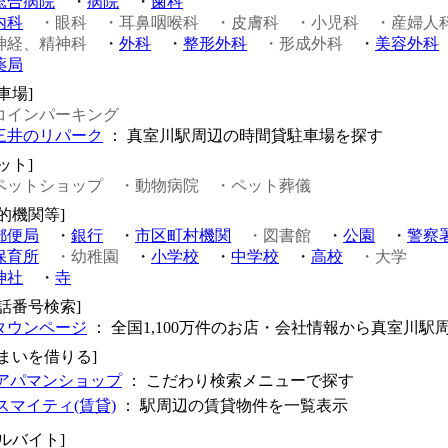
総合病院
・
病院
・
歯科
内科
・眼科
・耳鼻咽喉科
・皮膚科
・小児科
・産婦人
神経、精神科
・
外科
・
整形外科
・形成外科
・
美容外科
薬局
車場]
コインパーキング
三井のリパーク
： 真室川駅周辺の時間貸駐車場を探す
ット]
ペットショップ
・動物病院
・ペット葬儀
公的機関等]
郵便局
・
銀行
・
市区町村機関
・図書館
・
公園
・
警察
保育所
・幼稚園
・
小学校
・
中学校
・
高校
・大学
神社
・
寺
電話番号検索]
タウンページ
： 全国1,100万件のお店・会社情報から真室川駅
住まいを借りる]
アパマンショップ
： こだわり検索メニューで探す
スマイティ(賃貸)
： 駅周辺の賃貸物件を一覧表示
アルバイト]